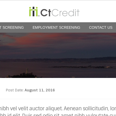
T SCREENING
EMPLOYMENT SCREENING
CONTACT US
Post Date:
August 11, 2016
bh vel velit auctor aliquet. Aenean sollicitudin, l
h id elit. Duis sed odio sit amet nibh vulputate cu