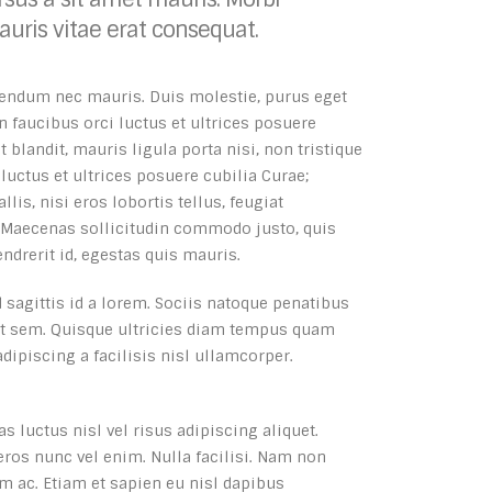
uris vitae erat consequat.
bibendum nec mauris. Duis molestie, purus eget
n faucibus orci luctus et ultrices posuere
 blandit, mauris ligula porta nisi, non tristique
uctus et ultrices posuere cubilia Curae;
s, nisi eros lobortis tellus, feugiat
m. Maecenas sollicitudin commodo justo, quis
endrerit id, egestas quis mauris.
d sagittis id a lorem. Sociis natoque penatibus
 ut sem. Quisque ultricies diam tempus quam
dipiscing a facilisis nisl ullamcorper.
s luctus nisl vel risus adipiscing aliquet.
 eros nunc vel enim. Nulla facilisi. Nam non
m ac. Etiam et sapien eu nisl dapibus