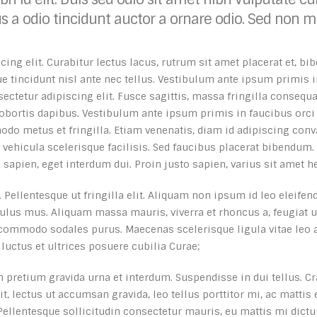
 a odio tincidunt auctor a ornare odio. Sed non ma
ing elit. Curabitur lectus lacus, rutrum sit amet placerat et, 
ue tincidunt nisl ante nec tellus. Vestibulum ante ipsum primis i
ctetur adipiscing elit. Fusce sagittis, massa fringilla consequat
obortis dapibus. Vestibulum ante ipsum primis in faucibus orci l
metus et fringilla. Etiam venenatis, diam id adipiscing convalli
m vehicula scelerisque facilisis. Sed faucibus placerat bibendu
 sapien, eget interdum dui. Proin justo sapien, varius sit amet h
 Pellentesque ut fringilla elit. Aliquam non ipsum id leo eleifen
culus mus. Aliquam massa mauris, viverra et rhoncus a, feugiat
 commodo sodales purus. Maecenas scelerisque ligula vitae leo a
luctus et ultrices posuere cubilia Curae;
 pretium gravida urna et interdum. Suspendisse in dui tellus. Cra
t, lectus ut accumsan gravida, leo tellus porttitor mi, ac mattis
Pellentesque sollicitudin consectetur mauris, eu mattis mi dictu