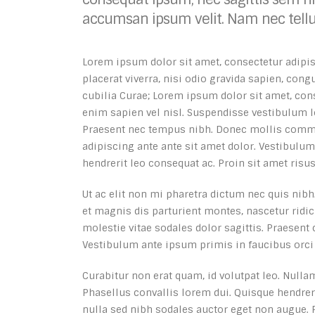
accumsan ipsum velit. Nam nec tellus
Lorem ipsum dolor sit amet, consectetur adipisc
placerat viverra, nisi odio gravida sapien, cong
cubilia Curae; Lorem ipsum dolor sit amet, conse
enim sapien vel nisl. Suspendisse vestibulum l
Praesent nec tempus nibh. Donec mollis commodo 
adipiscing ante ante sit amet dolor. Vestibulu
hendrerit leo consequat ac. Proin sit amet risus
Ut ac elit non mi pharetra dictum nec quis nibh.
et magnis dis parturient montes, nascetur ridi
molestie vitae sodales dolor sagittis. Praesent
Vestibulum ante ipsum primis in faucibus orci 
Curabitur non erat quam, id volutpat leo. Nullam
Phasellus convallis lorem dui. Quisque hendreri
nulla sed nibh sodales auctor eget non augue. 