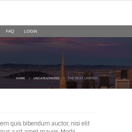
FAQ
LOGIN
HOME
UNCATEGORIZED
THE BEST LAWYER
orem quis bibendum auctor, nisi elit
rsus a sit amet mauris. Morbi