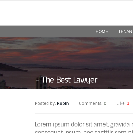
HOME
TENAN
The Best Lawyer
Posted by:
Robin
Comments:
0
Like:
1
Lorem ipsum dolor sit amet, gravida ni
consequat ipsum, nec sagittis sem nib